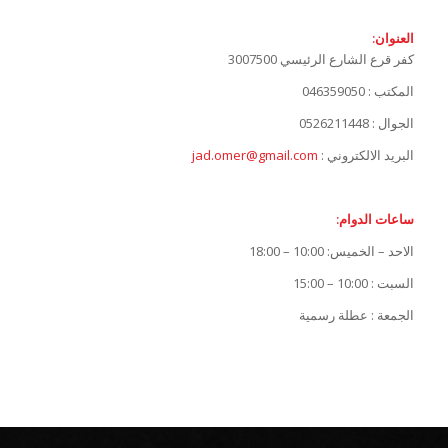
العنوان:
كفر قرع الشارع الرئيسي 3007500
المكتب : 046359050
الجوال : 0526211448
البريد الالكتروني :
jad.omer@gmail.com
ساعات الدوام:
الاحد – الخميس: 10:00 – 18:00
السبت : 10:00 – 15:00
الجمعة : عطلة رسمية