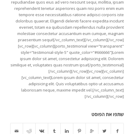
repudiandae quos eius ad vero nesciunt sequi, mollitia, ipsam
reprehenderit tenetur asperiores quam nisi porro enim eum
tempore esse necessitatibus ratione adipisci corporis iste
doloribus quaerat. Eligendi deleniti facere expedita incidunt
eveniet, totam ea quibusdam repellendus nulla provident
molestiae consectetur accusantium eum cumque, magnam
praesentium sequi![/vc_column_text][/vc_column][/vc_row]
[vc_row][vc_column][porto_testimonial view="transparent"
style="testimonial-style-5" quote_color="#666666"]Lorem
ipsum dolor sit amet, consectetur adipisicing elit. Dolorem
similique et, voluptates quas nostrum ipsa![/porto_testimonial]
[/vc_column][/vc_row][vc_row][vc_column]
[vc_column_text]Lorem ipsum dolor sit amet, consectetur
adipisicing elit. Quis voluptatibus optio ut accusamus
laboriosam neque, maxime impedit vel.[/vc_column_text]
[/vc_column][/vc_row]
שתפו את הפוסט