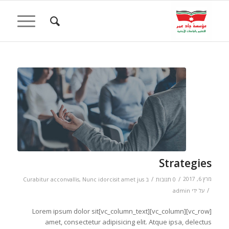
Strategies
/
/
מרץ 6, 2017
0 תגובות
ב
Nunc idorcisit amet jus
,
Curabitur acconvallis
/
על ידי
admin
[vc_row][vc_column][vc_column_text]Lorem ipsum dolor sit
amet, consectetur adipisicing elit. Atque ipsa, delectus