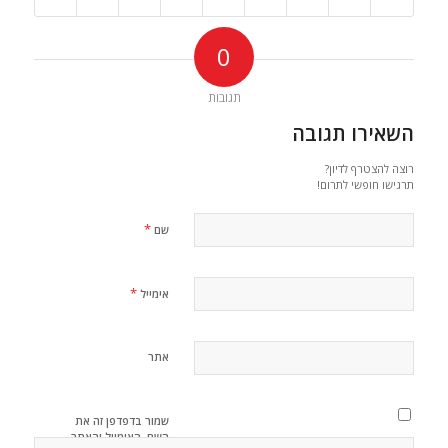
0
תגובות
השאירו תגובה
רוצה להצטרף לדיון?
תרגישו חופשי לתרום!
*
שם
*
אימייל
אתר
שמור בדפדפן זה את
השם, האימייל והאתר