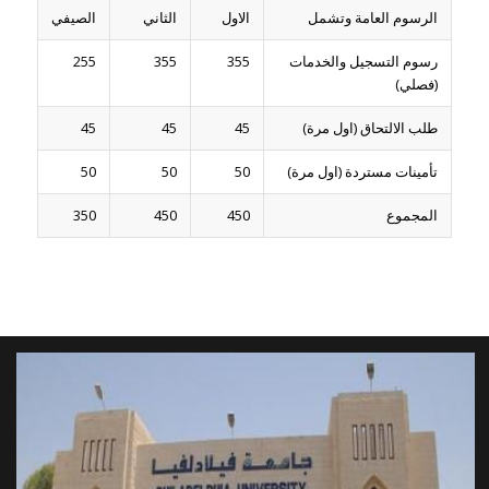
الرسوم العامة وتشمل
الاول
الثاني
الصيفي
رسوم التسجيل والخدمات
355
355
255
(فصلي)
طلب الالتحاق (اول مرة)
45
45
45
تأمينات مستردة (اول مرة)
50
50
50
المجموع
450
450
350