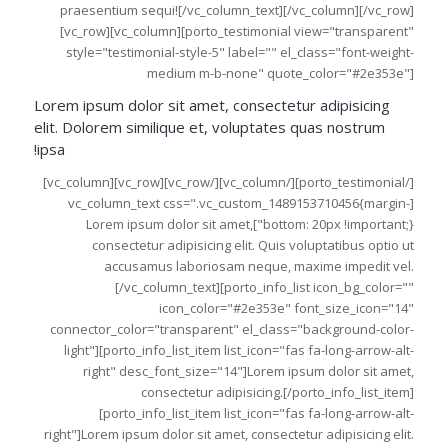
praesentium sequi![/vc_column_text][/vc_column][/vc_row]
[vc_row][vc_column][porto_testimonial view="transparent"
style="testimonial-style-5" label="" el_class="font-weight-
medium m-b-none" quote_color="#2e353e"]
Lorem ipsum dolor sit amet, consectetur adipisicing
elit. Dolorem similique et, voluptates quas nostrum
ipsa!
[/porto_testimonial][/vc_column][/vc_row][vc_row][vc_column]
[vc_column_text css=".vc_custom_1489153710456{margin-
bottom: 20px !important;}"]Lorem ipsum dolor sit amet,
consectetur adipisicing elit. Quis voluptatibus optio ut
accusamus laboriosam neque, maxime impedit vel.
[/vc_column_text][porto_info_list icon_bg_color=""
icon_color="#2e353e" font_size_icon="14"
connector_color="transparent" el_class="background-color-
light"][porto_info_list_item list_icon="fas fa-long-arrow-alt-
right" desc_font_size="14"]Lorem ipsum dolor sit amet,
consectetur adipisicing.[/porto_info_list_item]
[porto_info_list_item list_icon="fas fa-long-arrow-alt-
right"]Lorem ipsum dolor sit amet, consectetur adipisicing elit.