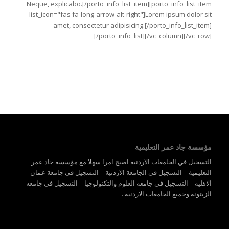
Neque, explicabo.[/porto_info_list_item][porto_info_list_item
list_icon="fas fa-long-arrow-alt-right"]Lorem ipsum dolor sit
amet, consectetur adipisicing.[/porto_info_list_item]
[/porto_info_list][/vc_column][/vc_row]
مؤسسة جاد عمر التعليمية
التسجيل في الجامعات الاردنية اصبح امرا سهلا مع مؤسسة جاد عمر
التعليمية – التسجيل في الجامعة الاردنية – التسجيل في جامعة عمان
الاهلية – التسجيل في جامعة العلوم والتكنولوجيا – التسجيل في جامعة
الزيتونة وجميع الجامعات الاردنية .