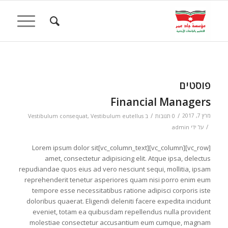
פוסטים
Financial Managers
/
/
מרץ 7, 2017
0 תגובות
ב
Vestibulum eutellus
,
Vestibulum consequat
/
על ידי
admin
[vc_row][vc_column][vc_column_text]Lorem ipsum dolor sit
amet, consectetur adipisicing elit. Atque ipsa, delectus
repudiandae quos eius ad vero nesciunt sequi, mollitia, ipsam
reprehenderit tenetur asperiores quam nisi porro enim eum
tempore esse necessitatibus ratione adipisci corporis iste
doloribus quaerat. Eligendi deleniti facere expedita incidunt
eveniet, totam ea quibusdam repellendus nulla provident
molestiae consectetur accusantium eum cumque, magnam